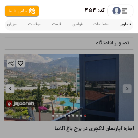
کد: 454
تماس با ما
تصاویر
مشخصات
قوانین
قیمت
موقعیت
میزبان
تصاویر اقامتگاه
اجاره آپارتمان لاکچری در برج باغ آلانیا