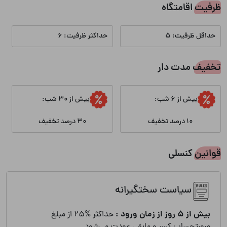
ظرفیت اقامتگاه
چشم انداز
حداقل ظرفیت: 5
حداکثر ظرفیت: 6
ویو به شهر
ویو به جنگل
تخفیف مدت دار
ویو به کوهستان
بیش از 6 شب:
بیش از 30 شب:
10 درصد تخفیف
30 درصد تخفیف
ایمنی
کپسول آتش نشانی
منشور خانه مسافر
قوانین کنسلی
انشعابات
سیاست سختگیرانه
آب
برق
بیش از 5 روز از زمان ورود :
حداکثر %25 از مبلغ
صورتحساب کسر و مابقی عودت می‌شود.