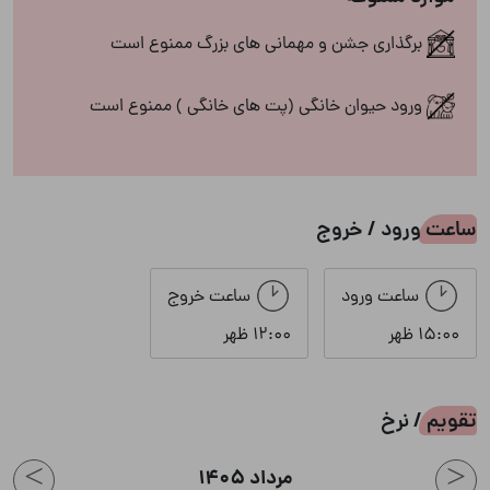
تلویزیون
جاروبرقی
برگذاری جشن و مهمانی های بزرگ ممنوع است
جکوزی
چای ساز
ورود حیوان خانگی (پت های خانگی ) ممنوع است
حوضچه اب سرد
دوش داخل حیاط
ساعت ورود / خروج
سونا خشک
سشوار
ظروف آشپزخانه
فضای سبز
ساعت ورود
ساعت خروج
15:00 ظهر
12:00 ظهر
ماشین ظرفشویی
کولر اسپلیت
تقویم / نرخ
ماشین لباسشویی
مایکروفر
>
<
مرداد 1405
مبلمان
میز ناهارخوری