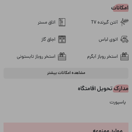
امکانات
آنتن گیرنده TV
اتاق مستر
اتوی لباس
اجاق گاز
استخر روباز آبگرم
استخر روباز تابستونی
مشاهده امکانات بیشتر
استخر سرپوشیده
استخر کودک
مدارک تحویل اقامتگاه
اینترنت
استخردار
پاسپورت
پارکینگ
باربیکیو
تصفیه آب شرب
پکیج دیواری
موارد ممنوعه