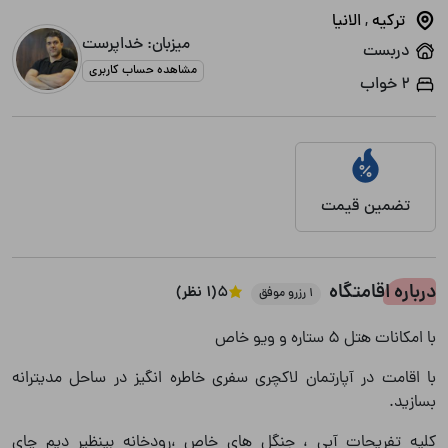
ترکیه
,
الانیا
میزبان: خداپرست
دربست
مشاهده حساب کاربری
2 خواب
تضمین قیمت
درباره اقامتگاه
5
(1 نظر)
1 رزرو موفق
با امکانات هتل 5 ستاره و ویو خاص
با اقامت در آپارتمان لاکچری سفری خاطره انگیز در ساحل مدیترانه
بسازید.
کلیه تفریحات آبی ، جنگل های خاص ،رودخانه بینظیر دیم چای