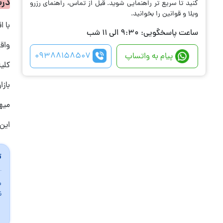
درب
کنید تا سریع تر راهنمایی شوید. قبل از تماس، راهنمای رزرو
ویلا و قوانین را بخوانید.
با ا
ساعت پاسخگویی: 9:30 الی 11 شب
واقع
09388158507
پیام به واتساپ
کلی
بازا
میه
این ویلا دارای 
ت
س
ن