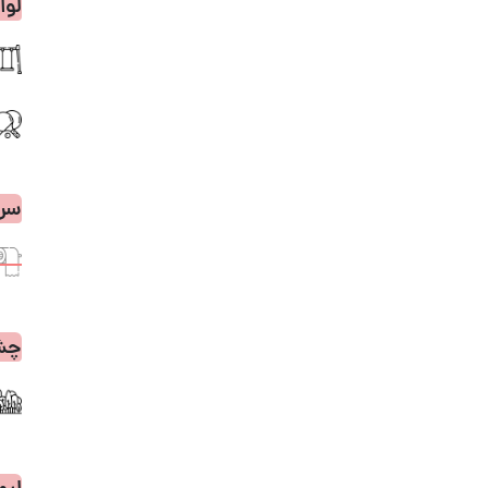
لوا
سر
چشم