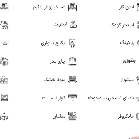
اجاق گاز
استخر روباز آبگرم
اینترنت
استخر کودک
ت
پارکینگ
پکیج دیواری
جکوزی
چای ساز
سونا خشک
سشوار
کولر اسپلیت
فضای نشیمن در محوطه
مبلمان
مایکروفر