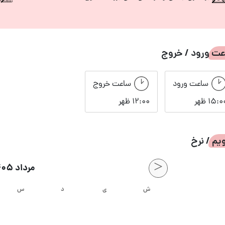
ت ورود / خروج
ساعت ورود
ساعت خروج
15:0 ظهر
12:00 ظهر
یم / نرخ
<
مرداد 1405
ش
ی
د
س