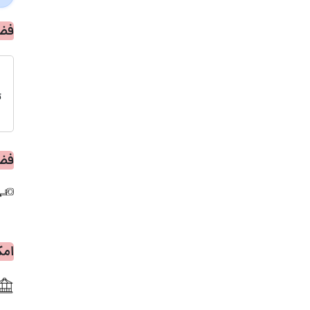
فض
ت
فضا
امک