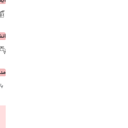
ایم
انش
مدا
پا