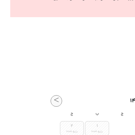
>
چ
پ
ج
2
1
رزرو شده
رزرو شده