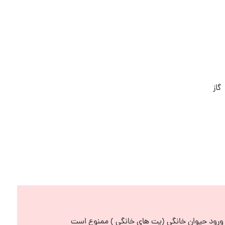
گاز
رود حیوان خانگی (پت های خانگی ) ممنوع است