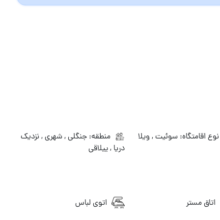
وع اقامتگاه: سوئیت , ویلا
منطقه: جنگلی , شهری , نزدیک
دریا , ییلاقی
اتاق مستر
اتوی لباس