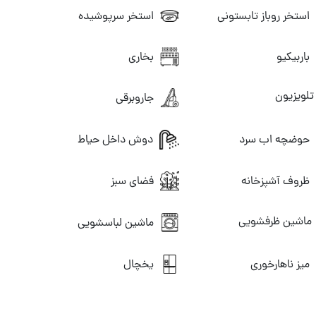
استخر روباز تابستونی
استخر سرپوشیده
باربیکیو
بخاری
لویزیون
جاروبرقی
حوضچه اب سرد
دوش داخل حیاط
ظروف آشپزخانه
فضای سبز
ماشین ظرفشویی
ماشین لباسشویی
میز ناهارخوری
یخچال