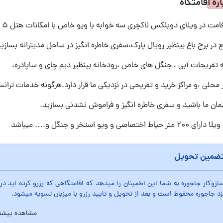
اره اقامتگاه
قامت در ویلای دوبلکس لاکچری سه خوابه با ویو خاص با امکانات هتل 5 ستاره
 در برج باغ بینظیر رویال پارک،سفری خاطره انگیز در ساحل مدیترانه بسازید
ه تفریحات آبی ، جنگل های خاص ،رودخانه بینظیر دیم چای و ساپادره،
ر محلی ،و مراکز خرید و تفریحی در نزدیکی ما قرار دارد.هرگونه خدمات ترا
مان ما باشید و سفری خاطره انگیز و فراموش نشدنی بسازید.
200 متر حیاط اختصاصی و ویو استخر و جنگل و…. میباشد
ضمین تحویل
ازوکار جاجوره به شما این اطمینان را میدهد که اقامتگاهی که رزرو کرده اید
زد جاجوره محفوظ است و بعد از تحویل و تایید رزرو با میزبان تسویه میشود.
مشاهده بیشت