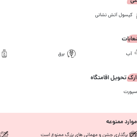
نی
کپسول آتش نشانی
عابات
آب
برق
رک تحویل اقامتگاه
سپورت
موارد ممنوعه
برگذاری جشن و مهمانی های بزرگ ممنوع است
و