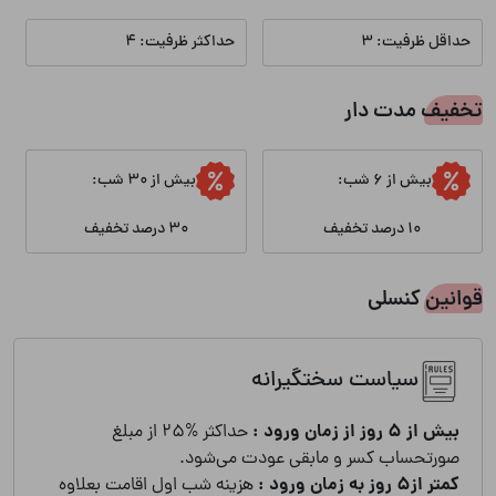
چشم انداز
حداقل ظرفیت: 3
حداکثر ظرفیت: 4
ویو به شهر
ویو به جنگل
تخفیف مدت دار
ویو به کوهستان
بیش از 6 شب:
بیش از 30 شب:
ایمنی
10 درصد تخفیف
30 درصد تخفیف
کپسول آتش نشانی
منشور خانه مسافر
قوانین کنسلی
انشعابات
سیاست سختگیرانه
آب
برق
بیش از 5 روز از زمان ورود :
حداکثر %25 از مبلغ
صورتحساب کسر و مابقی عودت می‌شود.
کمتر از5 روز به زمان ورود :
هزینه شب اول اقامت بعلاوه
گاز