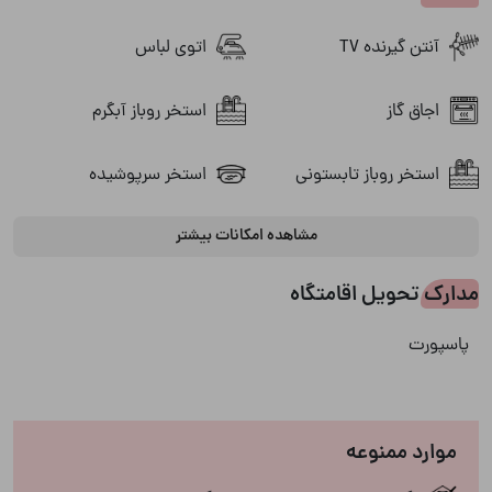
آنتن گیرنده TV
اتوی لباس
اجاق گاز
استخر روباز آبگرم
استخر روباز تابستونی
استخر سرپوشیده
مشاهده امکانات بیشتر
استخر کودک
استخردار
مدارک تحویل اقامتگاه
اینترنت
باربیکیو
پاسپورت
پارکینگ
بخاری
تلویزیون
پکیج دیواری
موارد ممنوعه