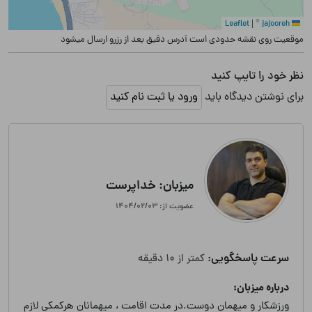
|
©
jajooreh
Leaflet
موقعیت روی نقشه حدودی است آدرس دقیق بعد از رزرو ارسال میشود
نظر خود را تایپ کنید
برای نوشتن دیدگاه باید
ورود یا ثبت نام کنید
میزبان: خداپرست
عضویت از: ۱۴۰۴/۰۲/۰۳
سرعت پاسخگویی:
کمتر از 10 دقیقه
درباره میزبان:
ورزشکار و میهمان دوست.در مدت اقامت ، میهمانان هرکمکی لازم