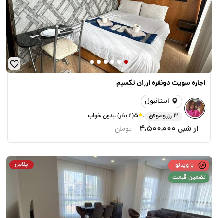
اجاره سویت دونفره ارزان تکسیم
استانبول
.
.
3 رزرو موفق
5
(2 نظر)
بدون خواب
از شبی
4,500,000
تومان
پلاس
با ویدئو
تضمین قیمت