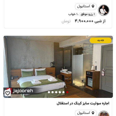
استانبول
.
1 رزرو موفق
1 خواب
از شبی
4,900,000
تومان
جدید
اجاره سوئیت سایز کینگ در استقلال
استانبول