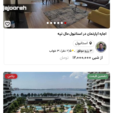
اجاره آپارتمان در استانبول مال تپه
استانبول
.
.
3 رزرو موفق
5
(2 نظر)
3 خواب
از شبی
12,000,000
تومان
پلاس
تضمین قیمت