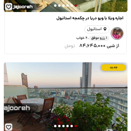
اجاره ویلا با ویو دریا در چکمجه استانبول
استانبول
.
1 رزرو موفق
6 خواب
از شبی
84,645,000
تومان
جدید