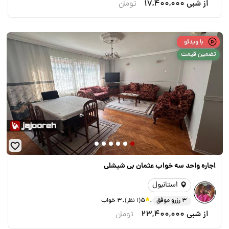
از شبی
17,400,000
تومان
با ویدئو
تضمین قیمت
اجاره واحد سه خواب عثمان بی شیشلی
استانبول
.
.
3 رزرو موفق
5
(1 نظر)
۳ خواب
از شبی
23,400,000
تومان