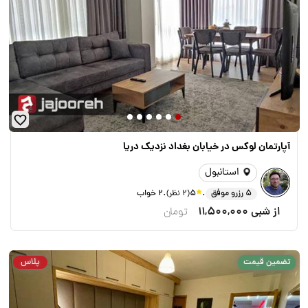
آپارتمان لوکس در خیابان بغداد نزدیک دریا
استانبول
.
.
5 رزرو موفق
5
(2 نظر)
2 خواب
از شبی
11,500,000
تومان
پلاس
تضمین قیمت