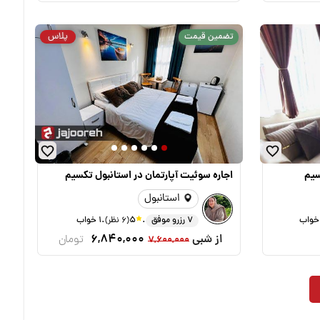
پلاس
تضمین قیمت
سیم
اجاره سوئیت آپارتمان در استانبول تکسیم
استانبول
.
.
7 رزرو موفق
5
(6 نظر)
1 خواب
از شبی
6,840,000
تومان
7,600,000