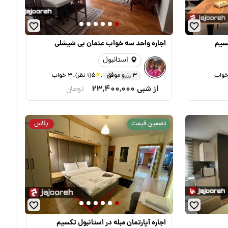
کسیم
اجاره واحد سه خواب عثمان بی شیشلی
استانبول
.
.
3 رزرو موفق
5
(1 نظر)
۳ خواب
از شبی
23,400,000
تومان
پلاس
تضمین قیمت
اجاره آپارتمان مبله در استانبول تکسیم