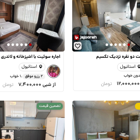
ت دو نفره نزدیک تکسیم
اجاره سوئیت با اشپزخانه و لاندری 
استانبول
استانبول
.
دون خواب
2 رزرو موفق
1 خواب
12,000,000
تومان
از شبی
7,400,000
تومان
تضمین قیمت