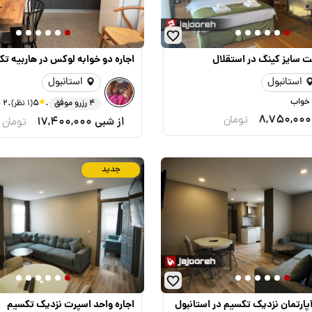
ت سایز کینگ در استقلال
اجاره دو خوابه لوکس در هاربیه ت
استانبول
استانبول
.
.
4 رزرو موفق
5
(1 نظر)
2 خواب
8,750,000
تومان
از شبی
17,400,000
تومان
جدید
آپارتمان نزدیک تکسیم در استانبول
اجاره واحد اسپرت نزدیک تکسیم