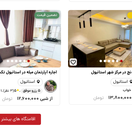
تضمین قیمت
نج در مرکز شهر استانبول
اجاره آپارتمان مبله در استانبول تک
استانبول
استانبول
.
.
5 رزرو موفق
5
(3 نظر)
1 خواب
13,800,000
تومان
از شبی
12,600,000
تومان
اقامتگاه های بیشتر