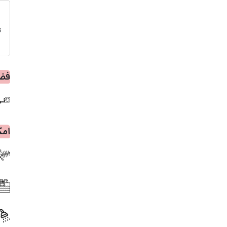
ت
فضا
امک