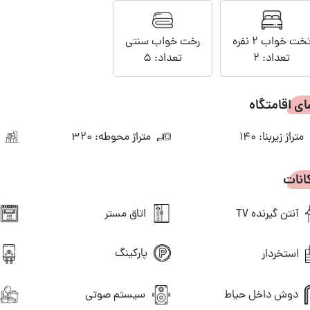
خت خواب 2 نفره
رخت خواب سنتی
تعداد: 2
تعداد: 5
ی اقامتگاه
متراژ زیربنا: 140
متراژ محوطه: 320
ن
انات
آنتن گیرنده TV
اتاق مستر
پارکینگ
استخردار
دوش داخل حیاط
سیستم صوتی