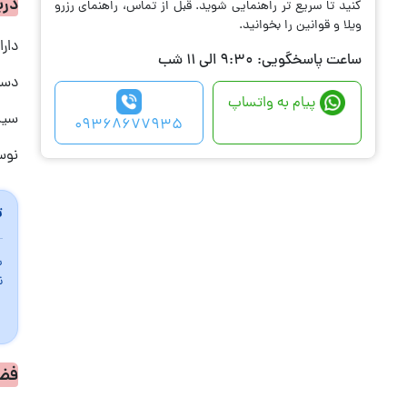
درب
کنید تا سریع تر راهنمایی شوید. قبل از تماس، راهنمای رزرو
ویلا و قوانین را بخوانید.
دارا
ساعت پاسخگویی: 9:30 الی 11 شب
دست
پیام به واتساپ
سیس
09368677935
نوسا
ت
س
ن
فض