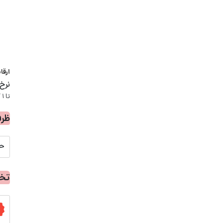
ارقا
نرخ
تا 1 کودک زیر 5 سال در صورتحساب لحاظ نمیگردد
ظرف
حد
تخف