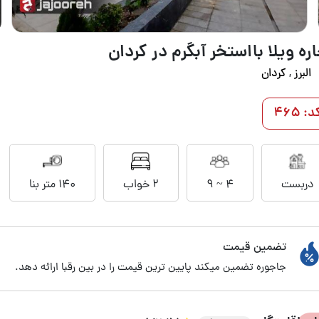
ره ویلا بااستخر آبگرم در کردان
البرز
,
کردان
د: 465
دربست
4 ~ 9
2 خواب
140 متر بنا
تضمین قیمت
جاجوره تضمین میکند پایین ترین قیمت را در بین رقبا ارائه دهد.