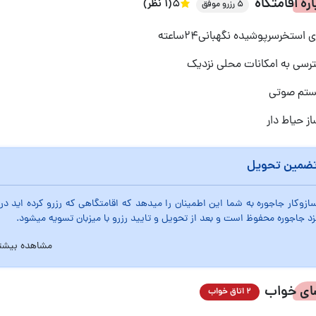
اره اقامتگاه
5
(1 نظر)
5 رزرو موفق
ی استخرسرپوشیده نگهبانی۲۴ساعته
رسی به امکانات محلی نزدیک
تم صوتی
ز حیاط دار
ضمین تحویل
ازوکار جاجوره به شما این اطمینان را میدهد که اقامتگاهی که رزرو کرده اید
زد جاجوره محفوظ است و بعد از تحویل و تایید رزرو با میزبان تسویه میشود.
مشاهده بیشت
ای خواب
2 اتاق خواب