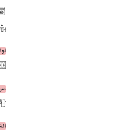
لوا
سر
انش