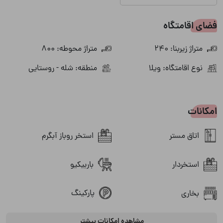
فضای اقامتگاه
متراژ زیربنا: 240
متراژ محوطه: 800
نوع اقامتگاه: ویلا
منطقه: شله - روستایی
امکانات
اتاق مستر
استخر روباز آبگرم
استخردار
باربیکیو
پارکینگ
بخاری
تلویزیون
مشاهده امکانات بیشتر