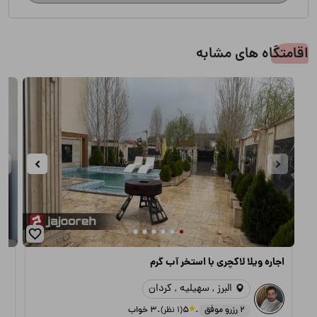
اقامتگاه های مشابه
اجاره ویلا لاکچری با استخر آب گرم
اج
البرز , سهیلیه , کردان
.
.
2 رزرو موفق
5
(1 نظر)
3 خواب