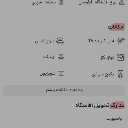
نوع اقامتگاه: آپارتمان
منطقه: شهری
امکانات
آنتن گیرنده TV
اتوی لباس
اینترنت
اجاق گاز
تلویزیون
پکیج دیواری
مشاهده امکانات بیشتر
جاروبرقی
سشوار
مدارک تحویل اقامتگاه
شوفاژ
ظروف آشپزخانه
پاسپورت
ماشین ظرفشویی
کولر اسپلیت