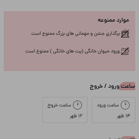
ماشین لباسشویی
مایکروفر
موارد ممنوعه
مبلمان
میز ناهارخوری
برگذاری جشن و مهمانی های بزرگ ممنوع است
یخچال
ورود حیوان خانگی (پت های خانگی ) ممنوع است
سرویس بهداشتی
ساعت ورود / خروج
ایرانی
فرنگی
ساعت ورود
ساعت خروج
چشم انداز
14 ظهر
12 ظهر
ویو به شهر