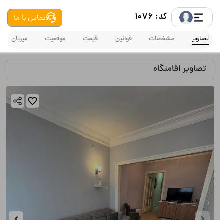
کد: 1076
تماس با ما
تصاویر
مشخصات
قوانین
قیمت
موقعیت
میزبان
تصاویر اقامتگاه