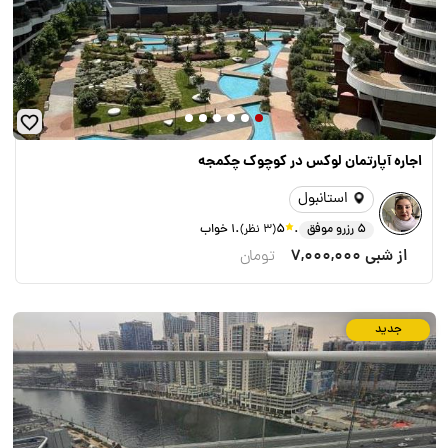
اجاره آپارتمان لوکس در کوچوک چکمجه
استانبول
.
.
5 رزرو موفق
5
(3 نظر)
1 خواب
از شبی
7,000,000
تومان
جدید