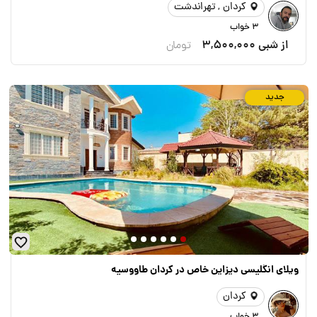
کردان , تهراندشت
3 خواب
از شبی
3,500,000
تومان
جدید
ویلای انگلیسی دیزاین خاص در کردان طاووسیه
کردان