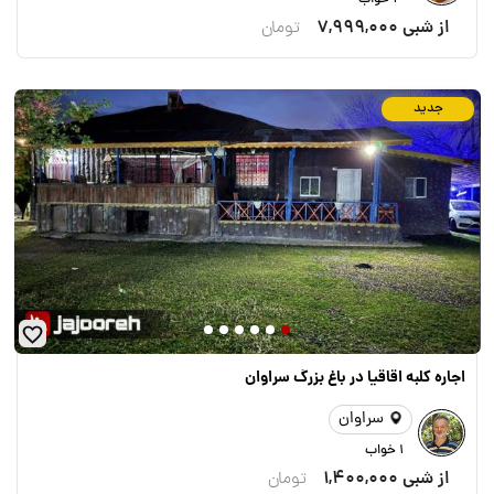
۳ خواب
از شبی
7,999,000
تومان
جدید
اجاره کلبه اقاقیا در باغ بزرگ سراوان
سراوان
1 خواب
از شبی
1,400,000
تومان