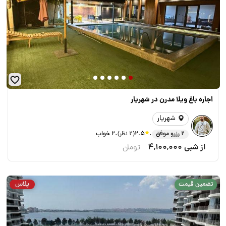
اجاره باغ ویلا مدرن در شهریار
شهریار
.
.
2 رزرو موفق
2.5
(2 نظر)
2 خواب
از شبی
4,100,000
تومان
پلاس
تضمین قیمت