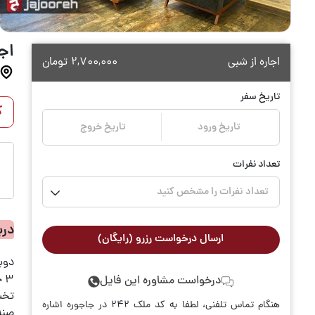
اجار
اجاره از شبی
2,700,000
تومان
تاریخ سفر
ک
تاریخ ورود
تاریخ خروج
تعداد نفرات
تعداد نفرات را مشخص کنید
درب
ارسال درخواست رزرو (رایگان)
دوب
۳ خواب
درخواست مشاوره این فایل
تخت
هنگام تماس تلفنی، لطفا به کد ملک 242 در جاجوره اشاره
صند