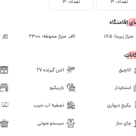
تعداد: 3
تعداد: 3
ی اقامتگاه
متراژ زیربنا: 185
متراژ محوطه: 2300
ن
انات
آلاچیق
آنتن گیرنده TV
استخردار
باربیکیو
ت
تصفیه آب شرب
پکیج دیواری
چای ساز
سیستم صوتی