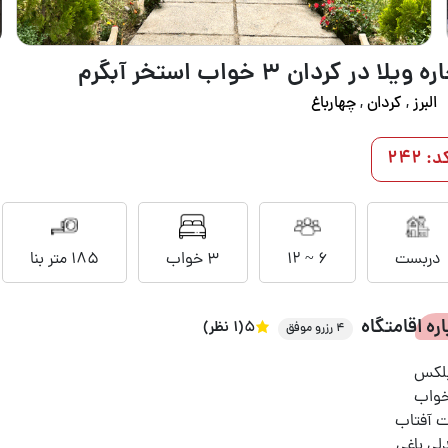
ه ویلا در کردان ۳ خواب استخر آبگرم
البرز
,
کردان
,
چهارباغ
د: 242
دربست
6 ~ 12
3 خواب
185 متر بنا
اره اقامتگاه
5
(1 نظر)
4 رزرو موفق
لکس
 آفتاب
لی باغی