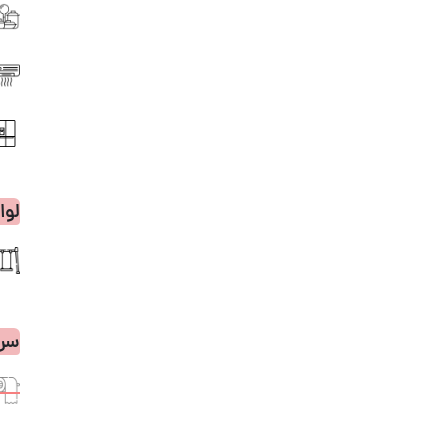
لوا
سر