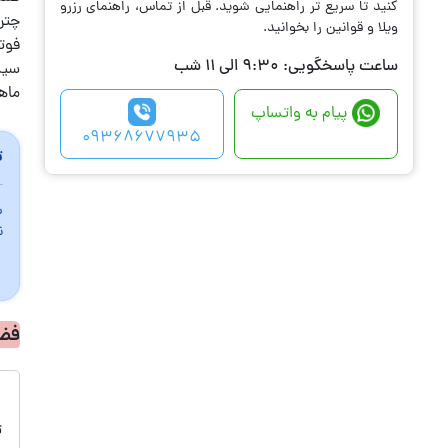
کنید تا سریع تر راهنمایی شوید. قبل از تماس، راهنمای رزرو
چتر
ویلا و قوانین را بخوانید.
فوت
ساعت پاسخگویی: 9:30 الی 11 شب
سیست
ماه
پیام به واتساپ
09368677935
ت
س
ن
فض
ت