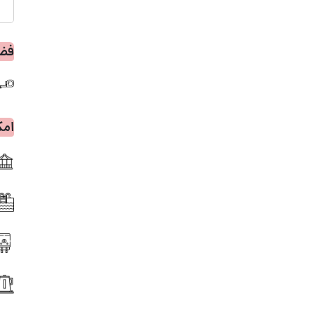
فضا
امک