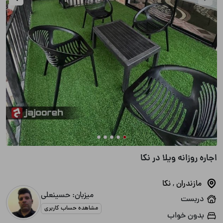
اجاره روزانه ویلا در نکا
مازندران
,
نکا
میزبان: حسینعلی
دربست
مشاهده حساب کاربری
بدون خواب