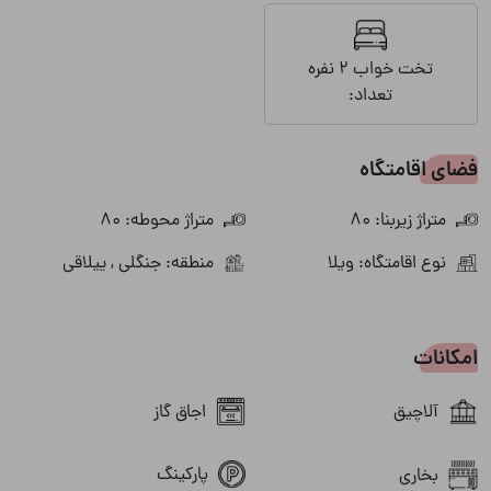
تخت خواب 2 نفره
تعداد:
فضای اقامتگاه
متراژ زیربنا: 80
متراژ محوطه: 80
نوع اقامتگاه: ویلا
منطقه: جنگلی , ییلاقی
امکانات
آلاچیق
اجاق گاز
پارکینگ
بخاری