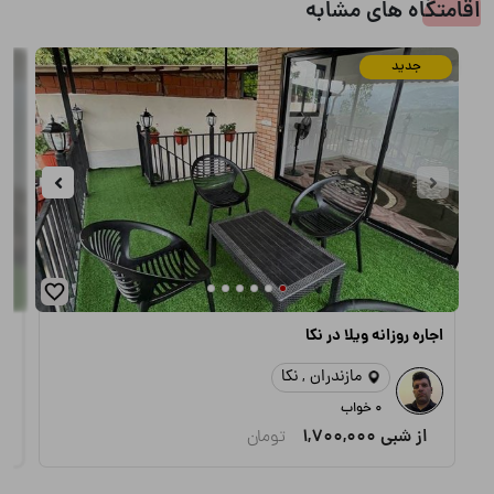
اقامتگاه های مشابه
جدید
اجاره روزانه ویلا در نکا
اجا
مازندران , نکا
0 خواب
از شبی
1,700,000
تومان