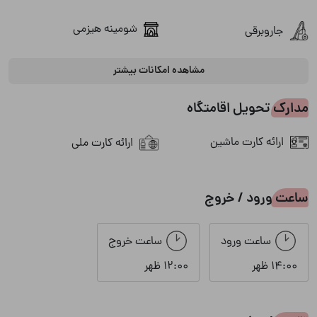
شومینه هیزمی
جاروبرقی
مشاهده امکانات بیشتر
ظروف آشپزخانه
منقل
مدارک تحویل اقامتگاه
میز ناهارخوری
یخچال
ارائه کارت ماشین
ارائه کارت ملی
سرویس بهداشتی
ساعت ورود / خروج
ایرانی
فرنگی
ساعت ورود
ساعت خروج
چشم انداز
14:00 ظهر
12:00 ظهر
ویو به روستا
ویو به جنگل