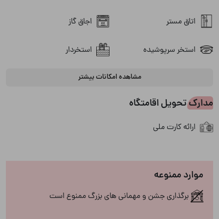
اتاق مستر
اجاق گاز
استخر سرپوشیده
استخردار
مشاهده امکانات بیشتر
پارکینگ
باربیکیو
مدارک تحویل اقامتگاه
تلویزیون
سیستم صوتی
ارائه کارت ملی
شومینه گازی
شوفاژ
ظروف آشپزخانه
فضای سبز
موارد ممنوعه
فضای نشیمن در محوطه
کولر آبی
برگذاری جشن و مهمانی های بزرگ ممنوع است