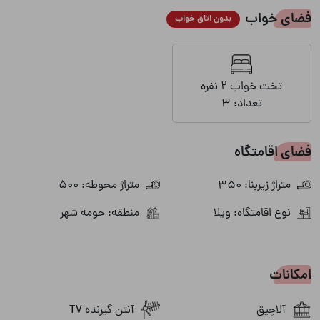
فضای خواب
بدون اتاق خواب
تخت خواب 2 نفره
تعداد: ۳
فضای اقامتگاه
متراژ زیربنا: 350
متراژ محوطه: 500
نوع اقامتگاه: ویلا
منطقه: حومه شهر
امکانات
آلاچیق
آنتن گیرنده TV