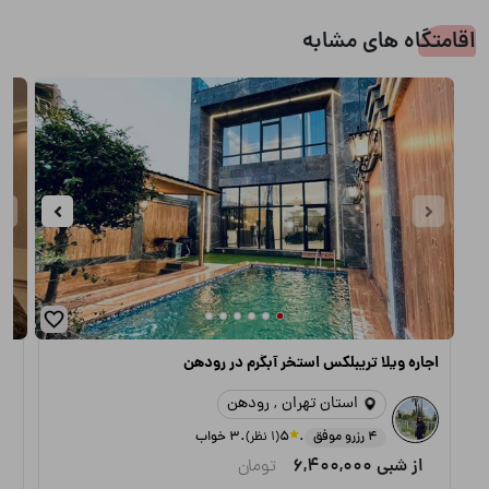
اقامتگاه های مشابه
اجاره ویلا تریبلکس استخر آبگرم در رودهن
اج
استان تهران , رودهن
.
.
4 رزرو موفق
5
(1 نظر)
3 خواب
از شبی
6,400,000
تومان