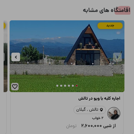
اقامتگاه های مشابه
جدید
اجاره کلبه با ویو در تالش
اج
تالش , گیلان
2 خواب
از شبی
2,600,000
تومان