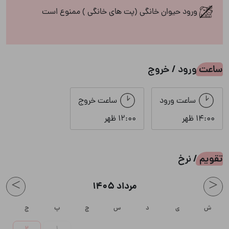
ورود حیوان خانگی (پت های خانگی ) ممنوع است
ویو به روستا
انشعابات
ساعت ورود / خروج
آب
برق
ساعت ورود
ساعت خروج
گاز
14:00 ظهر
12:00 ظهر
تقویم / نرخ
>
<
مرداد 1405
ش
ی
د
س
چ
پ
ج