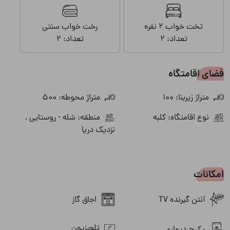
تخت خواب 2 نفره
رخت خواب سنتی
تعداد: 2
تعداد: 2
فضای اقامتگاه
متراژ زیربنا: 100
متراژ محوطه: 500
نوع اقامتگاه: کلبه
منطقه: شله - روستایی ,
نزدیک دریا
امکانات
آنتن گیرنده TV
اجاق گاز
تلویزیون