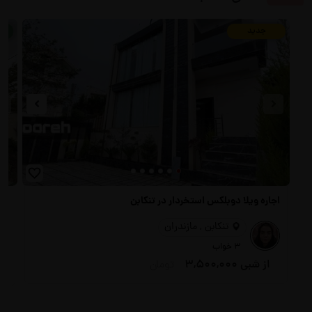
جدید
تض
اجاره ویلا دوبلکس استخردار در تنکابن
اج
تنکابن , مازندران
3 خواب
از شبی
3,500,000
تومان