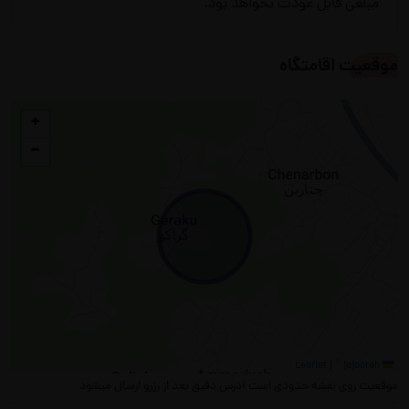
مبلغی قابل عودت نخواهد بود.
گاز
موقعیت اقامتگاه
+
−
|
©
jajooreh
Leaflet
موقعیت روی نقشه حدودی است آدرس دقیق بعد از رزرو ارسال میشود