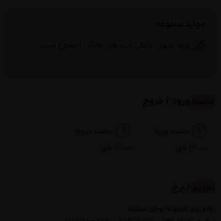
شوفاژ
سیستم صوتی
موارد ممنوعه
شومینه گازی
ظروف آشپزخانه
ورود حیوان خانگی (پت های خانگی ) ممنوع است
فضای سبز
فضای نشیمن در محوطه
کولر اسپلیت
ساعت ورود / خروج
مایکروفر
مبلمان
منقل
ساعت ورود
ساعت خروج
14:00 ظهر
12:00 ظهر
میز ناهارخوری
یخچال
تقویم / نرخ
لوازم بازی
ارقام روی تقویم به تومان میباشند
زمین والیبال