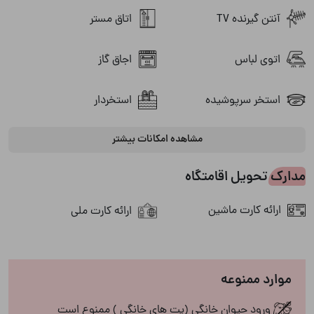
آنتن گیرنده TV
اتاق مستر
اتوی لباس
اجاق گاز
استخر سرپوشیده
استخردار
مشاهده امکانات بیشتر
پارکینگ
باربیکیو
مدارک تحویل اقامتگاه
تلویزیون
پکیج دیواری
ارائه کارت ماشین
ارائه کارت ملی
جکوزی
جاروبرقی
چای ساز
سشوار
موارد ممنوعه
سونا خشک
سیستم صوتی
ورود حیوان خانگی (پت های خانگی ) ممنوع است