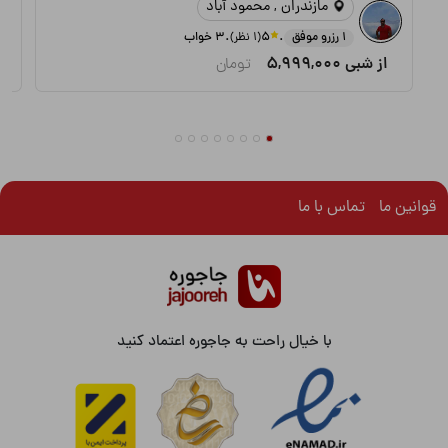
مازندران , محمود آباد
.
.
1 رزرو موفق
5
(1 نظر)
3 خواب
از شبی
5,999,000
تومان
قوانین ما
تماس با ما
با خیال راحت به جاجوره اعتماد کنید