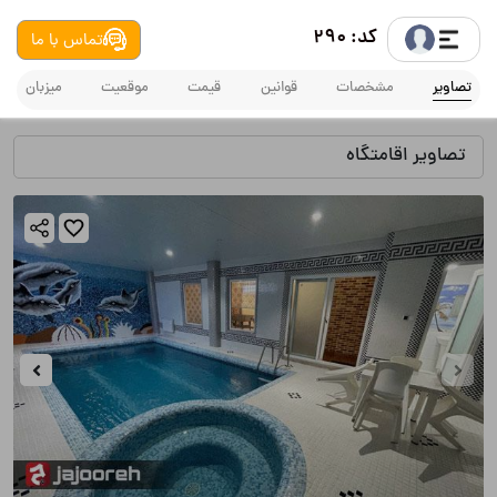
کد: 290
تماس با ما
تصاویر
مشخصات
قوانین
قیمت
موقعیت
میزبان
تصاویر اقامتگاه