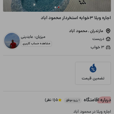
اجاره ویلا 3خوابه استخردار محمود آباد
مازندران
,
محمود آباد
میزبان: عابدینی
دربست
مشاهده حساب کاربری
3 خواب
تضمین قیمت
درباره اقامتگاه
5
(1 نظر)
1 رزرو موفق
اجاره ویلا در محمود آباد