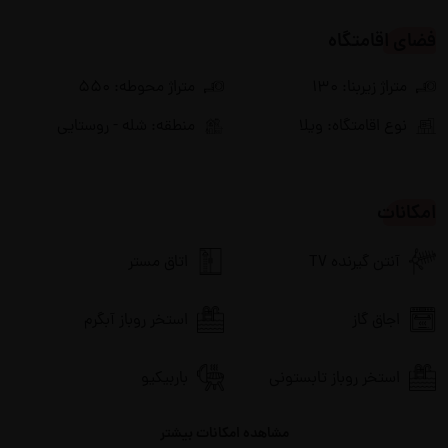
فضای اقامتگاه
متراژ زیربنا: 130
متراژ محوطه: 550
نوع اقامتگاه: ویلا
منطقه: شله - روستایی
امکانات
آنتن گیرنده TV
اتاق مستر
اجاق گاز
استخر روباز آبگرم
استخر روباز تابستونی
باربیکیو
مشاهده امکانات بیشتر
پارکینگ
بخاری