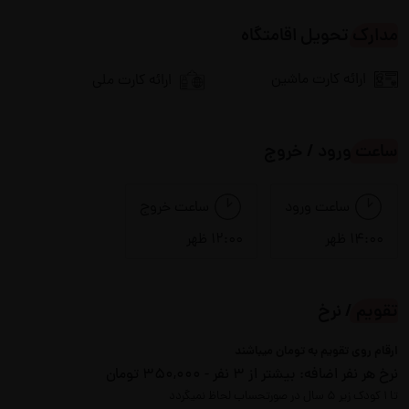
مدارک تحویل اقامتگاه
تلویزیون
جاروبرقی
ارائه کارت ماشین
ارائه کارت ملی
شومینه هیزمی
سیستم صوتی
ظروف آشپزخانه
فضای سبز
ساعت ورود / خروج
کولر اسپلیت
فضای نشیمن در محوطه
ساعت ورود
ساعت خروج
14:00 ظهر
12:00 ظهر
مبلمان
منقل
یخچال
تقویم / نرخ
ارقام روی تقویم به تومان میباشند
نرخ هر نفر اضافه:
بیشتر از 3 نفر - 350,000 تومان
لوازم بازی
تا 1 کودک زیر 5 سال در صورتحساب لحاظ نمیگردد