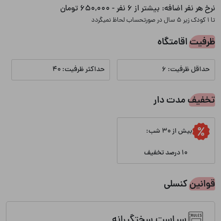
ایمنی
نرخ هر نفر اضافه:
بیشتر از 6 نفر - 650,000 تومان
تا 1 کودک زیر 5 سال در صورتحساب لحاظ نمیگردد
کپسول آتش نشانی
ظرفیت اقامتگاه
انشعابات
حداقل ظرفیت: 6
حداکثر ظرفیت: 40
آب
برق
تخفیف مدت دار
گاز
بیش از 30 شب:
10 درصد تخفیف
قوانین کنسلی
سیاست سختگیرانه