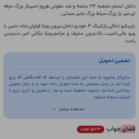
داخل استخر،تصفیه ۲۴ ساعته و ضد عفونی هرروز،اسپیکر بزرگ حرفه
ای،میز بار بزرگ،حیاط بزرگ بامیز صندلی،
باربیکیو ذغالی،پارکینگ ۴ خودرو داخل،بیرون ويلا فراوان،شاه نشین با
ویو عالی،امنیت بالا،بدون مشرف و مزاحم،ويلا مکانی امن دسترسی
راحت
تضمین تحویل
سازوکار جاجوره به شما این اطمینان را میدهد که اقامتگاهی که رزرو
کرده اید در زمان مشخص به شما تحویل داده شود و تا زمان تحویل
پرداختی شما نزد جاجوره محفوظ است و بعد از تحویل و تایید رزرو با
میزبان تسویه میشود.
مشاهده بیشتر
فضای خواب
3 اتاق خواب