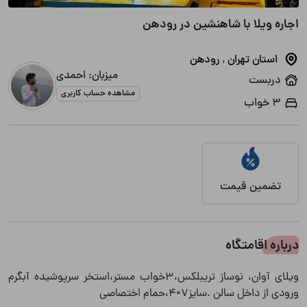
اجاره ویلا با شاهنشین در رودهن
استان تهران
,
رودهن
میزبان: احمدی
دربست
مشاهده حساب کاربری
3 خواب
تضمین قیمت
درباره اقامتگاه
ویلای آوان، نوساز تریبلکس،۳خواب مستر،استخر سرپوشیده آبگرم
ورودی از داخل سالن .سایز۷×۴،حمام اختصاصی