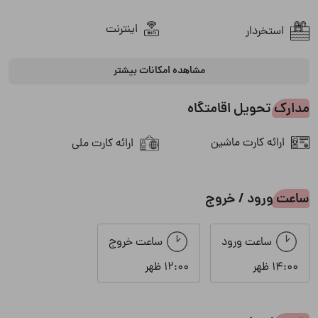
اینترنت
استخردار
مشاهده امکانات بیشتر
پارکینگ
باربیکیو
مدارک تحویل اقامتگاه
تلویزیون
پکیج دیواری
ارائه کارت ماشین
ارائه کارت ملی
جاروبرقی
سیستم صوتی
شوفاژ
ظروف آشپزخانه
ساعت ورود / خروج
کولر اسپلیت
فضای نشیمن در محوطه
ساعت ورود
ساعت خروج
14:00 ظهر
12:00 ظهر
مبلمان
منقل