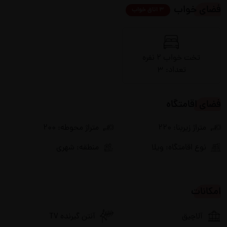
فضای خواب
3 اتاق خواب
تخت خواب 2 نفره
تعداد: 3
فضای اقامتگاه
متراژ زیربنا: 220
متراژ محوطه: 200
نوع اقامتگاه: ویلا
منطقه: شهری
امکانات
آلاچیق
آنتن گیرنده TV