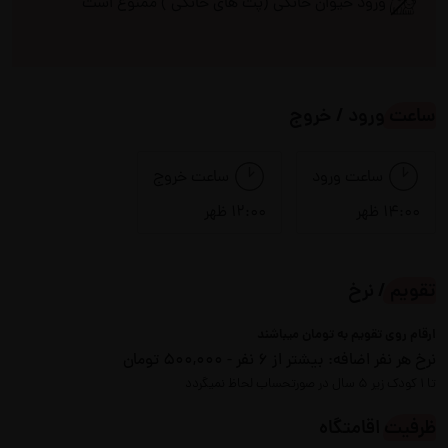
ورود حیوان خانگی (پت های خانگی ) ممنوع است
ماشین لباسشویی
مایکروفر
ساعت ورود / خروج
مبلمان
منقل
میز ناهارخوری
یخچال
ساعت ورود
ساعت خروج
14:00 ظهر
12:00 ظهر
سرویس بهداشتی
تقویم / نرخ
ایرانی
فرنگی
ارقام روی تقویم به تومان میباشند
نرخ هر نفر اضافه:
بیشتر از 6 نفر - 500,000 تومان
چشم انداز
تا 1 کودک زیر 5 سال در صورتحساب لحاظ نمیگردد
ویو به شهر
ظرفیت اقامتگاه