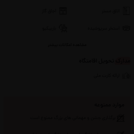
اتاق مستر
اجاق گاز
استخر سرپوشیده
باربیکیو
مشاهده امکانات بیشتر
پارکینگ
پکیج دیواری
مدارک تحویل اقامتگاه
تلویزیون
جاروبرقی
ارائه کارت ملی
جکوزی
چای ساز
ظروف آشپزخانه
سیستم صوتی
موارد ممنوعه
فضای سبز
فضای نشیمن در محوطه
برگذاری جشن و مهمانی های بزرگ ممنوع است
کولر اسپلیت
گرمایش از کف