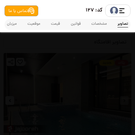
کد: 127
تماس با ما
تصاویر
مشخصات
قوانین
قیمت
موقعیت
میزبان
تصاویر اقامتگاه
پلاس
جدید