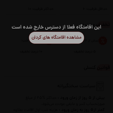
حداقل ظرفیت: 6
حداکثر ظرفیت: 10
انشعابات
تخفیف مدت دار
آب
برق
این اقامتگاه فعلا از دسترس خارج شده است
مشاهده اقامتگاه های کردان
گاز
بیش از 6 شب:
بیش از 30 شب:
5 درصد تخفیف
10 درصد تخفیف
قوانین کنسلی
سیاست سختگیرانه
بیش از 5 روز از زمان ورود :
حداکثر %25 از مبلغ
صورتحساب کسر و مابقی عودت می‌شود.
کمتر از5 روز به زمان ورود :
هزینه شب اول اقامت بعلاوه