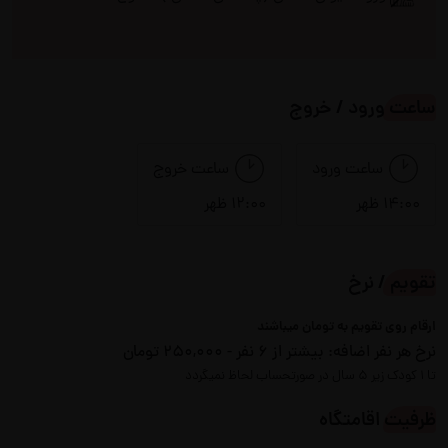
مبلمان
مایکروفر
ساعت ورود / خروج
منقل
میز ناهارخوری
یخچال
ساعت ورود
ساعت خروج
14:00 ظهر
12:00 ظهر
لوازم بازی
تقویم / نرخ
میز بیلیارد
فوتبال دستی
ارقام روی تقویم به تومان میباشند
نرخ هر نفر اضافه:
بیشتر از 6 نفر - 250,000 تومان
سرویس بهداشتی
تا 1 کودک زیر 5 سال در صورتحساب لحاظ نمیگردد
ظرفیت اقامتگاه
ایرانی
فرنگی