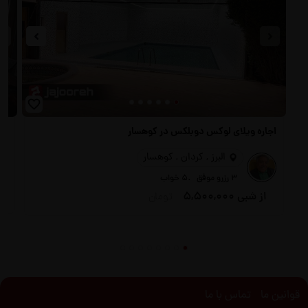
اجاره ویلای لوکس دوبلکس در کوهسار
اج
البرز , کردان , کوهسار
.
3 رزرو موفق
5 خواب
از شبی
5,500,000
تومان
قوانین ما
تماس با ما