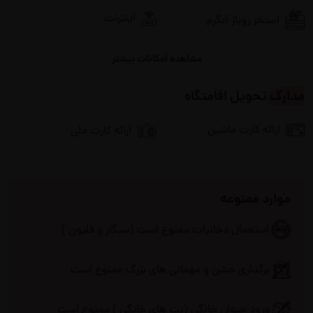
اینترنت
استخر روباز آبگرم
مشاهده امکانات بیشتر
پارکینگ
پکیج دیواری
مدارک تحویل اقامتگاه
تلویزیون
جاروبرقی
ارائه کارت ماشین
ارائه کارت ملی
چای ساز
سشوار
شوفاژ
سیستم صوتی
موارد ممنوعه
ظروف آشپزخانه
فضای سبز
استعمال دخانیات ممنوع است (سیگار و قلیون )
فضای نشیمن در محوطه
کولر آبی
برگذاری جشن و مهمانی های بزرگ ممنوع است
کولر اسپلیت
ماشین لباسشویی
ورود حیوان خانگی (پت های خانگی ) ممنوع است