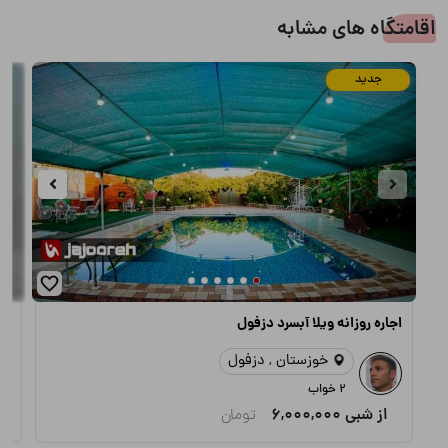
اقامتگاه های مشابه
جدید
اجاره روزانه ویلا آبسرد دزفول
اج
خوزستان , دزفول
2 خواب
از شبی
6,000,000
تومان