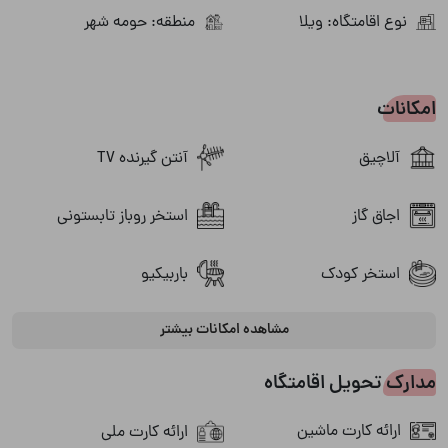
نوع اقامتگاه: ویلا
منطقه: حومه شهر
امکانات
آلاچیق
آنتن گیرنده TV
اجاق گاز
استخر روباز تابستونی
استخر کودک
باربیکیو
تلویزیون
مشاهده امکانات بیشتر
پارکینگ
مدارک تحویل اقامتگاه
جاروبرقی
حوضچه اب سرد
ارائه کارت ماشین
ارائه کارت ملی
دوش داخل حیاط
سیستم صوتی