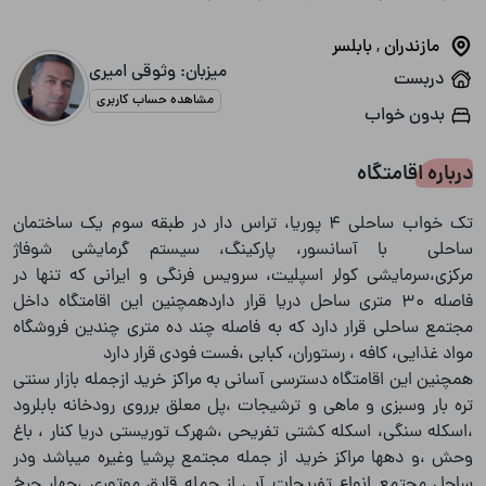
مازندران
,
بابلسر
میزبان: وثوقی امیری
دربست
مشاهده حساب کاربری
بدون خواب
درباره اقامتگاه
تک خواب ساحلی ۴ پوریا، تراس دار در طبقه سوم یک ساختمان
ساحلی با آسانسور، پارکینگ، سیستم گرمایشی شوفاژ
مرکزی،سرمایشی کولر اسپلیت، سرویس فرنگی و ایرانی که تنها در
فاصله ۳۰ متری ساحل دریا قرار داردهمچنین این اقامتگاه داخل
مجتمع ساحلی قرار دارد که به فاصله چند ده متری چندین فروشگاه
مواد غذایی، کافه ، رستوران، کبابی ،فست فودی قرار دارد
همچنین این اقامتگاه دسترسی آسانی به مراکز خرید ازجمله بازار سنتی
تره بار وسبزی و ماهی و ترشیجات ،پل معلق برروی رودخانه بابلرود
،اسکله سنگی، اسکله کشتی تفریحی ،شهرک توریستی دریا کنار ، باغ
وحش ،و دهها مراکز خرید از جمله مجتمع پرشیا وغیره میباشد ودر
ساحل مجتمع انواع تفریحات آبی از جمله قایق موتوری ،چهار چرخ