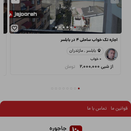
اجاره تک خواب ساحلی ۴ در بابلسر
اج
بابلسر , مازندران
0 خواب
از شبی
2,000,000
تومان
قوانین ما
تماس با ما