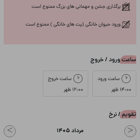
برگذاری جشن و مهمانی های بزرگ ممنوع است
چشم انداز
ورود حیوان خانگی (پت های خانگی ) ممنوع است
ویو به دریا
ایمنی
ساعت ورود / خروج
کپسول آتش نشانی
ساعت ورود
ساعت خروج
14:00 ظهر
12:00 ظهر
انشعابات
آب
برق
تقویم / نرخ
گاز
>
<
مرداد 1405