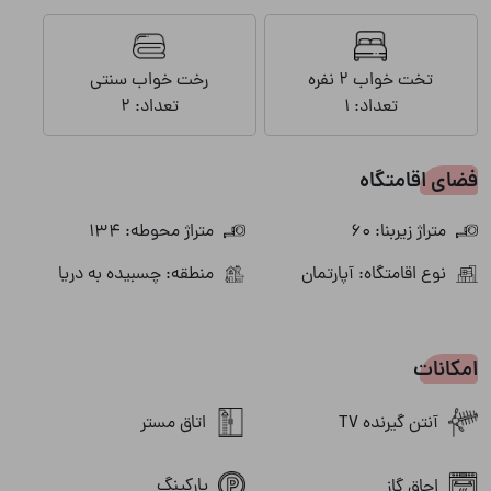
تخت خواب 2 نفره
رخت خواب سنتی
تعداد: 1
تعداد: 2
فضای اقامتگاه
متراژ زیربنا: 60
متراژ محوطه: 134
نوع اقامتگاه: آپارتمان
منطقه: چسبیده به دریا
امکانات
آنتن گیرنده TV
اتاق مستر
پارکینگ
اجاق گاز