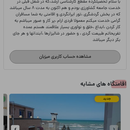
با سلام تحصیلکرده مقطع کارشناسی ارشد،که در شغل قبلی در
خدمت جامعه کشاورزی بودم و هم اکنون به مدت ۸ سال میباشد
که در بخش گردشگری ،تور ایرانگردی و اقامتی به شما مسافران
گرامی خدمت میکنم معمولا فردی ارام ،پر کار و صبور میباشم به
کار کردن ،ابداع ،خلق و نوآوری بسیار علاقمند هستم عمده
تفریحاتم طبیعت گردی ، و حضور در شالیزارها ،آبندانها و هر جای
بکر دیگر میباشد
مشاهده حساب کاربری میزبان
اقامتگاه های مشابه
جدید
تض