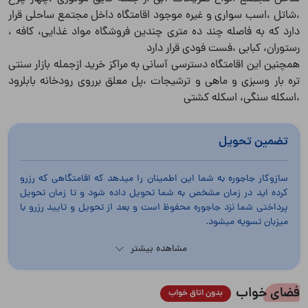
،شاتل ،اسب سواری و غیره موجود اقامتگاه داخل مجتمع ساحلی قرار
دارد که به فاصله چند ده متری چندین فروشگاه مواد غذایی، کافه ،
رستوران، کبابی ،فست فودی قرار دارد
همچنین این اقامتگاه دسترسی آسانی به مراکز خرید ازجمله بازار سنتی
تره بار وسبزی و ماهی و ترشیجات ،پل معلق برروی رودخانه بابلرود
،اسکله سنگی، اسکله کشتی
تضمین تحویل
سازوکار جاجوره به شما این اطمینان را میدهد که اقامتگاهی که رزرو
کرده اید در زمان مشخص به شما تحویل داده شود و تا زمان تحویل
پرداختی شما نزد جاجوره محفوظ است و بعد از تحویل و تایید رزرو با
میزبان تسویه میشود.
مشاهده بیشتر
فضای خواب
بدون اتاق خواب