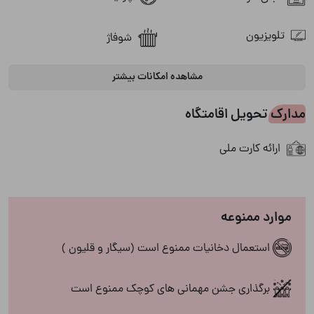
تلویزیون
شوفاژ
مشاهده امکانات بیشتر
ظروف آشپزخانه
فضای سبز
مدارک تحویل اقامتگاه
کولر اسپلیت
فضای نشیمن در محوطه
ارائه کارت ملی
مبلمان
منقل
یخچال
موارد ممنوعه
استعمال دخانیات ممنوع است (سیگار و قلیون )
سرویس بهداشتی
برگذاری جشن مهمانی های کوچک ممنوع است
ایرانی
فرنگی