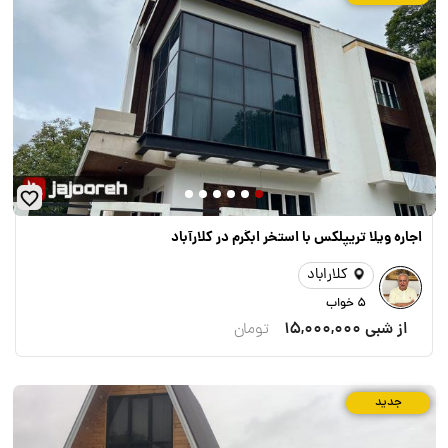
اجاره ویلا تريپلكس با استخر ابگرم در کلارآباد
کلاراباد
5 خواب
از شبی
15,000,000
تومان
جدید