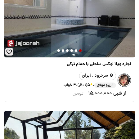
اجاره ويلا لوكس ساحلى با حمام تركى
سرخرود , ایران
.
.
1 رزرو موفق
5
(1 نظر)
4 خواب
از شبی
15,000,000
تومان