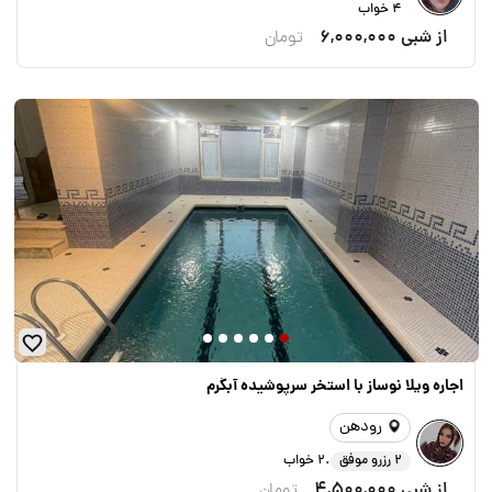
4 خواب
از شبی
6,000,000
تومان
اجاره ویلا نوساز با استخر سرپوشیده آبگرم
رودهن
.
2 رزرو موفق
2 خواب
از شبی
4,500,000
تومان