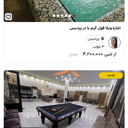
اجاره ویلا فول گیم با در پردیس
پردیس
3 خواب
از شبی
4,200,000
تومان
جدید