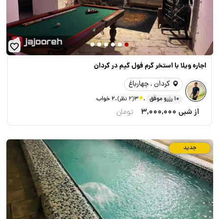
اجاره ویلا با استخر گرم فول گیم در کردان
کردان , چهارباغ
.
.
10 رزرو موفق
3
(2 نظر)
2 خواب
از شبی
3,000,000
تومان
جدید