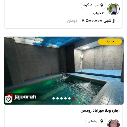
سواد کوه
2 خواب
از شبی
7,500,000
تومان
جدید
اجاره ویلا مهراباد رودهن
رودهن