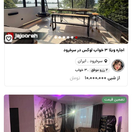
اجاره ویلا 3 خواب لوکس در سرخرود
سرخرود , ایران
.
2 رزرو موفق
3 خواب
از شبی
10,000,000
تومان
تضمین قیمت