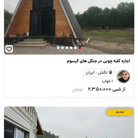
اجاره کلبه چوبی در جنگل های گیسوم
تالش , ایران
1 خواب
از شبی
2,350,000
تومان
جدید