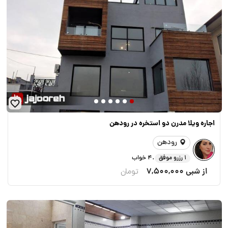
اجاره ویلا مدرن دو استخره در رودهن
رودهن
.
1 رزرو موفق
4 خواب
از شبی
7,500,000
تومان