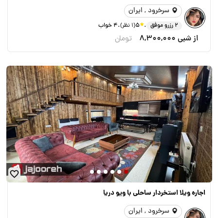
سرخرود , ایران
.
.
2 رزرو موفق
5
(1 نظر)
4 خواب
از شبی
8,300,000
تومان
اجاره ويلا استخردار ساحلى با ويو دريا
سرخرود , ایران