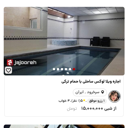
اجاره ويلا لوكس ساحلى با حمام تركى
سرخرود , ایران
.
.
1 رزرو موفق
5
(1 نظر)
4 خواب
از شبی
15,000,000
تومان