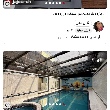
اجاره ویلا مدرن دو استخره در رودهن
رودهن
.
1 رزرو موفق
4 خواب
از شبی
7,500,000
تومان