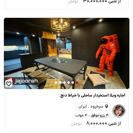
از شبی
30,000,000
تومان
اجاره ويلا استخردار ساحلى با حياط دنج
سرخرود , ایران
.
4 رزرو موفق
4 خواب
از شبی
8,000,000
تومان