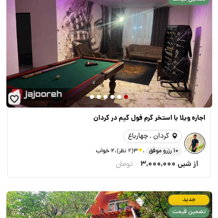
اجاره ویلا با استخر گرم فول گیم در کردان
کردان , چهارباغ
.
.
10 رزرو موفق
3
(2 نظر)
2 خواب
از شبی
3,000,000
تومان
جدید
تضمین قیمت