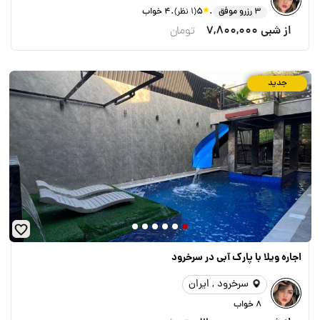
.
.
3 رزرو موفق
5
(1 نظر)
4 خواب
از شبی
7,800,000
تومان
جدید
اجاره ويلا با پارك آبى در سرخرود
سرخرود , ایران
8 خواب