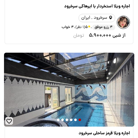
اجاره ويلا استخردار با ايرهاكى سرخرود
سرخرود , ایران
.
.
4 رزرو موفق
5
(1 نظر)
4 خواب
از شبی
5,900,000
تومان
اجاره ویلا قرمز ساحلى سرخرود