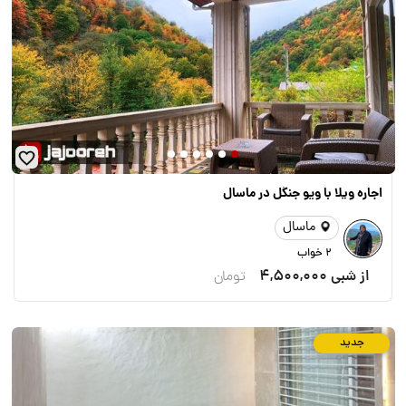
اجاره ویلا با ویو جنگل در ماسال
ماسال
2 خواب
از شبی
4,500,000
تومان
جدید