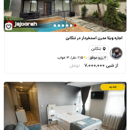
اجاره ویلا مدرن استخردار در تنکابن
تنکابن
.
.
2 رزرو موفق
5
(2 نظر)
3 خواب
از شبی
7,000,000
تومان
جدید