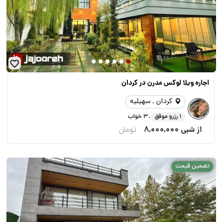
اجاره ویلا لوکس مدرن در کردان
کردان , سهیلیه
.
1 رزرو موفق
3 خواب
از شبی
8,000,000
تومان
تضمین قیمت